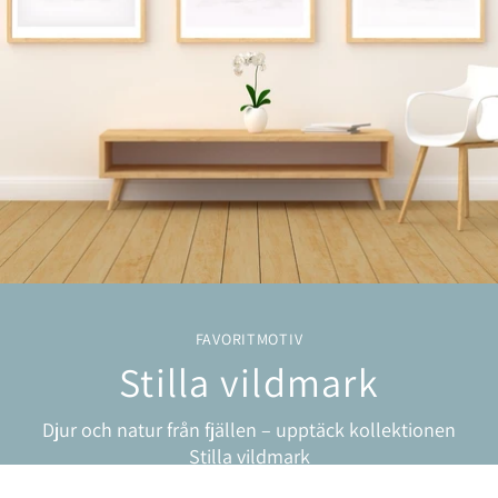
FAVORITMOTIV
Stilla vildmark
Djur och natur från fjällen – upptäck kollektionen
Stilla vildmark